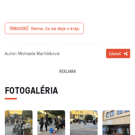
TRNAVSKÉ.
Vieme, čo sa deje v kraji.
Autor: Michaela Martišíková
Zdielať
REKLAMA
FOTOGALÉRIA