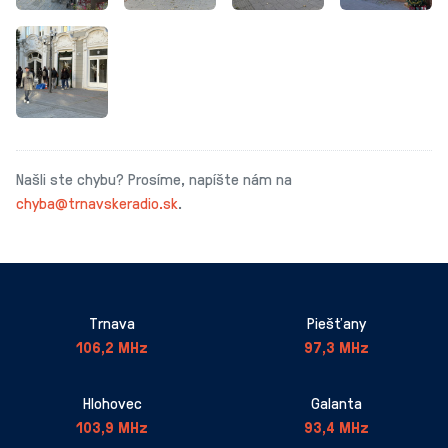
Našli ste chybu? Prosíme, napíšte nám na
chyba@trnavskeradio.sk
.
Trnava
Piešťany
106,2 MHz
97,3 MHz
Hlohovec
Galanta
103,9 MHz
93,4 MHz