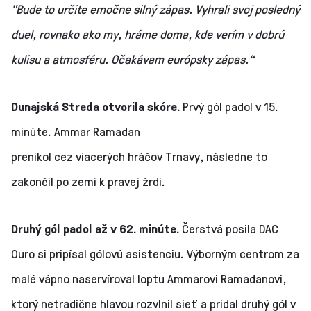
"Bude to určite emočne silný zápas. Vyhrali svoj posledný
duel, rovnako ako my, hráme doma, kde verím v dobrú
kulisu a atmosféru. Očakávam európsky zápas.“
Dunajská Streda otvorila skóre.
Prvý gól padol v 15.
minúte. Ammar Ramadan
prenikol cez viacerých hráčov Trnavy, následne to
zakončil po zemi k pravej žrdi.
Druhý gól padol až v 62. minúte.
Čerstvá posila DAC
Ouro si pripísal gólovú asistenciu. Výborným centrom za
malé vápno naservíroval loptu Ammarovi Ramadanovi,
ktorý netradične hlavou rozvlnil sieť a pridal druhý gól v