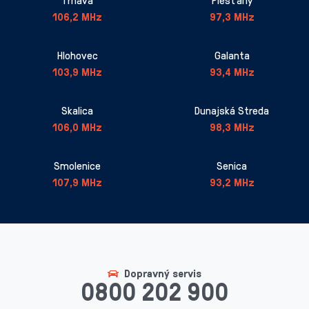
Trnava
Piešťany
106,2 MHz
97,3 MHz
Hlohovec
Galanta
103,9 MHz
93,4 MHz
Skalica
Dunajská Streda
106,0 MHz
98,3 MHz
Smolenice
Senica
107,9 MHz
93,2 MHz
Dopravný servis
0800 202 900