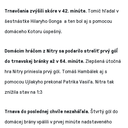
Trnavčania zvýšili skóre v 42. minúte.
Tomič hľadal v
šestnástke Hilaryho Gonga a ten bol aj s pomocou
domáceho Kotoru úspešný.
Domácim hráčom z Nitry sa podarilo streliť prvý góĺ
do trnavskej bránky až v 64. minúte.
Zlepšená útočná
hra Nitry priniesla prvý gól. Tomáš Hambálek aj s
pomocou Ujlakyho prekonal Patrika Vasiľa. Nitra tak
znížila stav na 1:3
Trnava do poslednej chvíle nezaháľala.
Štvrtý gól do
domácej brány vpálili v prvej minúte nadstaveného