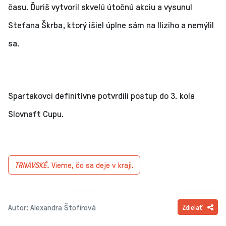
času. Ďuriš vytvoril skvelú útočnú akciu a vysunul
Stefana Škrba, ktorý išiel úplne sám na Iliziho a nemýlil
sa.
Spartakovci definitívne potvrdili postup do 3. kola
Slovnaft Cupu.
TRNAVSKÉ.
Vieme, čo sa deje v kraji.
Autor: Alexandra Štofirová
Zdielať