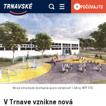
Trnavské
POČÚVAJTE
Skočiť na obsah
rádio
-
Vieme,
čo
sa
deje
v
kraji
Nová zóna bude dostupná aj pre verejnosť | Zdroj: MTF STU
V Trnave vznikne nová