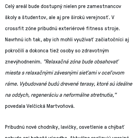
Celý areál bude dostupný nielen pre zamestnancov
školy a študentov, ale aj pre širokú verejnosť. V
crossfit zóne pribudnú exteriérové fitness stroje.
Navrhnú ich tak, aby ich mohli využívať začiatočníci aj
pokročilí a dokonca tiež osoby so zdravotným
znevýhodnením.
"Relaxačná zóna bude obsahovať
miesta s relaxačnými závesnými sieťami v oceľovom
ráme. Vybudované budú drevené terasy, ktoré sú ideálne
na oddych, regeneráciu a neformálne stretnutia,"
povedala Velčická Martvoňová.
Pribudnú nové chodníky, lavičky, osvetlenie a chýbať
nebude ani bohatá výsadba. Aktuálne realizujú verejné