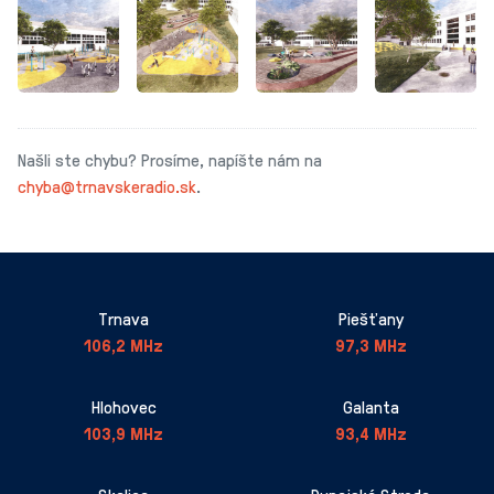
Našli ste chybu? Prosíme, napíšte nám na
chyba@trnavskeradio.sk
.
Trnava
Piešťany
106,2 MHz
97,3 MHz
Hlohovec
Galanta
103,9 MHz
93,4 MHz