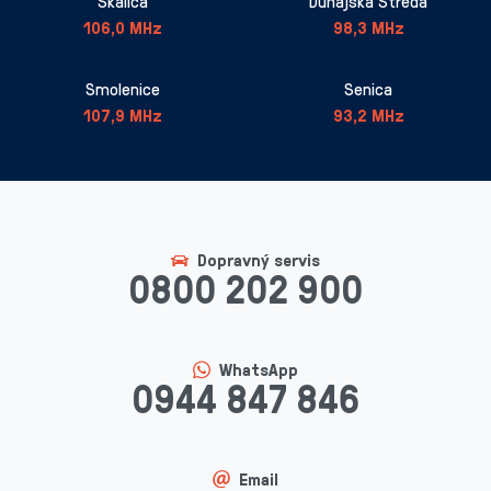
Skalica
Dunajská Streda
106,0 MHz
98,3 MHz
Smolenice
Senica
107,9 MHz
93,2 MHz
Dopravný servis
0800 202 900
WhatsApp
0944 847 846
Email