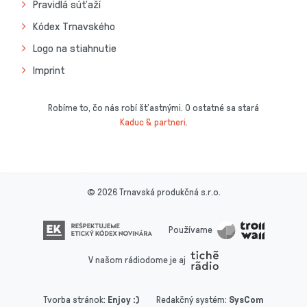
Pravidlá súťaží
Kódex Trnavského
Logo na stiahnutie
Imprint
Robíme to, čo nás robí šťastnými. O ostatné sa stará
Kaduc & partneri
.
© 2026 Trnavská produkčná s.r.o.
Používame
V našom rádiodome je aj
Tvorba stránok
:
Enjoy :)
Redakčný systém
:
SysCom