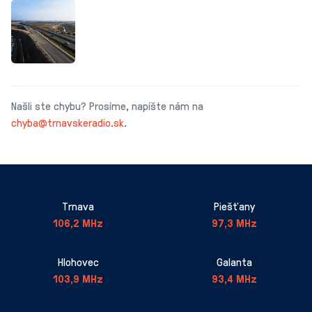
Našli ste chybu? Prosíme, napíšte nám na
chyba@trnavskeradio.sk
.
Trnava
Piešťany
106,2 MHz
97,3 MHz
Hlohovec
Galanta
103,9 MHz
93,4 MHz