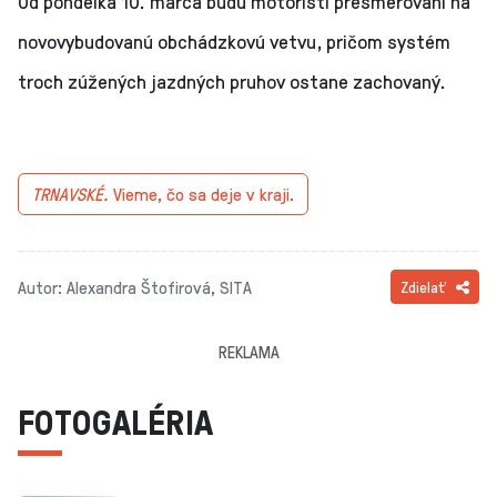
Od pondelka 10. marca budú motoristi presmerovaní na
novovybudovanú obchádzkovú vetvu, pričom systém
troch zúžených jazdných pruhov ostane zachovaný.
TRNAVSKÉ.
Vieme, čo sa deje v kraji.
Autor: Alexandra Štofirová, SITA
Zdielať
REKLAMA
FOTOGALÉRIA