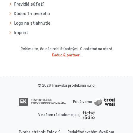
Pravidlá súťaží
Kódex Trnavského
Logo na stiahnutie
Imprint
Robíme to, čo nás robí šťastnými. O ostatné sa stará
Kaduc & partneri
.
© 2026 Trnavská produkčná s.r.o.
Používame
V našom rádiodome je aj
Tvorba stránok
:
Enjoy :)
Redakčný systém
:
SysCom