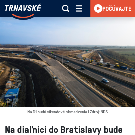
Trnavské
POČÚVAJTE
Skočiť na obsah
rádio
-
Vieme,
čo
sa
deje
v
kraji
Na D1 budú víkendové obmedzenia I Zdroj: NDS
Na diaľnici do Bratislavy bude