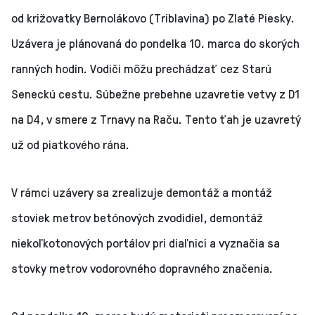
od križovatky Bernolákovo (Triblavina) po Zlaté Piesky.
Uzávera je plánovaná do pondelka 10. marca do skorých
ranných hodín. Vodiči môžu prechádzať cez Starú
Seneckú cestu. Súbežne prebehne uzavretie vetvy z D1
na D4, v smere z Trnavy na Raču. Tento ťah je uzavretý
už od piatkového rána.
V rámci uzávery sa zrealizuje demontáž a montáž
stoviek metrov betónových zvodidiel, demontáž
niekoľkotonových portálov pri diaľnici a vyznačia sa
stovky metrov vodorovného dopravného značenia.