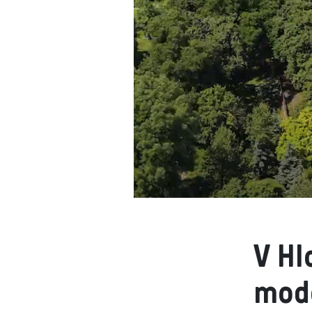
V Hl
mod