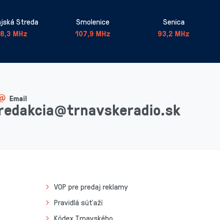
jská Streda
Smolenice
Senica
8,3 MHz
107,9 MHz
93,2 MHz
Email
redakcia@trnavskeradio.sk
VOP pre predaj reklamy
Pravidlá súťaží
Kódex Trnavského