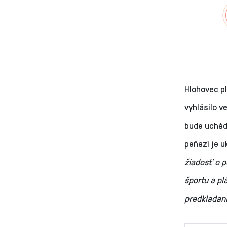
Hlohovec p
vyhlásilo 
bude uchád
peňazí je u
žiadosť o 
športu a pl
predkladani