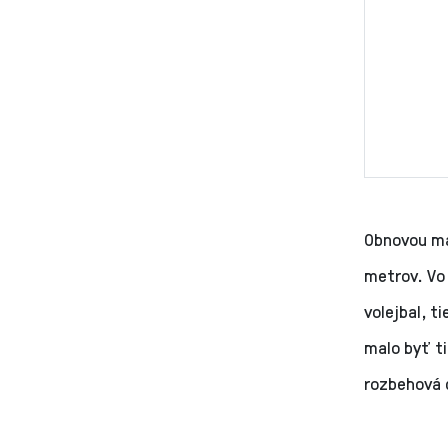
Obnovou má
metrov. Vo 
volejbal, t
malo byť t
rozbehová 