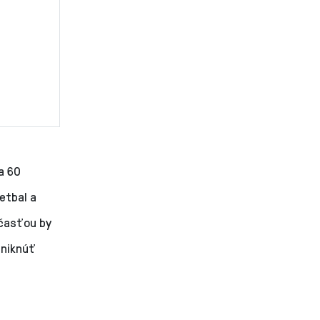
a 60
etbal a
účasťou by
zniknúť