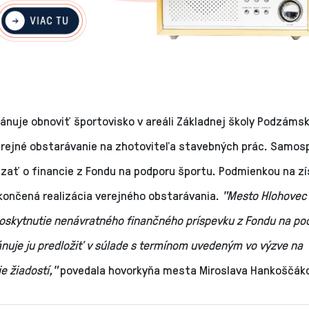
lánuje obnoviť športovisko v areáli Základnej školy Podzáms
verejné obstarávanie na zhotoviteľa stavebných prác. Samos
zať o financie z Fondu na podporu športu. Podmienkou na zí
končená realizácia verejného obstarávania.
"Mesto Hlohovec 
poskytnutie nenávratného finančného príspevku z Fondu na po
ánuje ju predložiť v súlade s termínom uvedeným vo výzve na
e žiadostí,"
povedala hovorkyňa mesta Miroslava Hankoščák