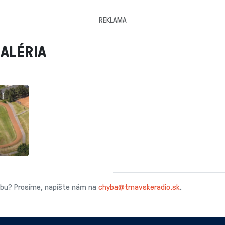
REKLAMA
ALÉRIA
ybu? Prosíme, napíšte nám na
chyba@trnavskeradio.sk
.