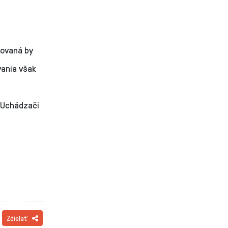
zovaná by
ania však
 Uchádzači
Zdielať