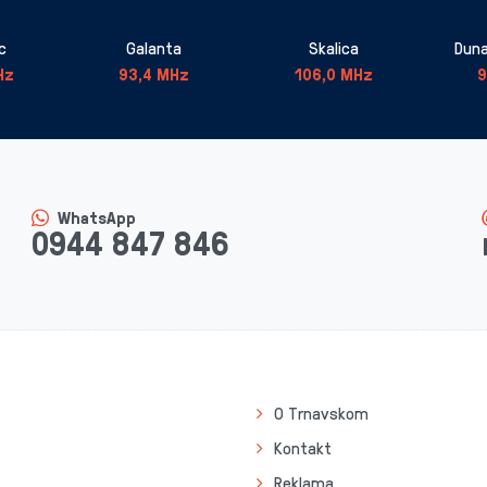
c
Galanta
Skalica
Duna
Hz
93,4 MHz
106,0 MHz
9
WhatsApp
0944 847 846
O Trnavskom
Kontakt
Reklama