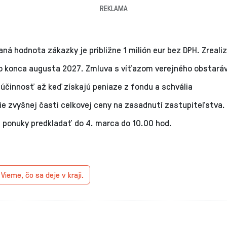
REKLAMA
ná hodnota zákazky je približne 1 milión eur bez DPH. Zreali
o konca augusta 2027. Zmluva s víťazom verejného obstaráv
účinnosť až keď získajú peniaze z fondu a schvália
ie zvyšnej časti celkovej ceny na zasadnutí zastupiteľstva.
 ponuky predkladať do 4. marca do 10.00 hod.
.
Vieme, čo sa deje v kraji.