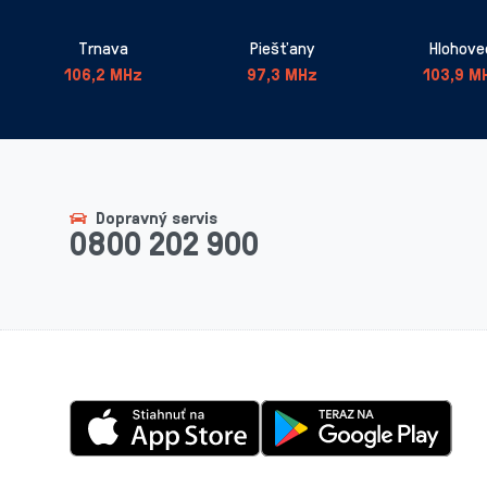
Trnava
Piešťany
Hlohove
106,2 MHz
97,3 MHz
103,9 M
Dopravný servis
0800 202 900