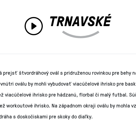
 prejsť štvordráhový ovál s pridruženou rovinkou pre behy n
vnútri oválu by mohli vybudovať viacúčelové ihrisko pre bask
iež viacúčelové ihrisko pre hádzanú, florbal či malý futbal. S
iež workoutové ihrisko. Na západnom okraji oválu by mohla v
dráha s doskočiskami pre skoky do diaľky.