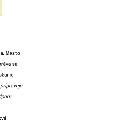
ka. Mesto
práva sa
skanie
pripravuje
dporu
ová.