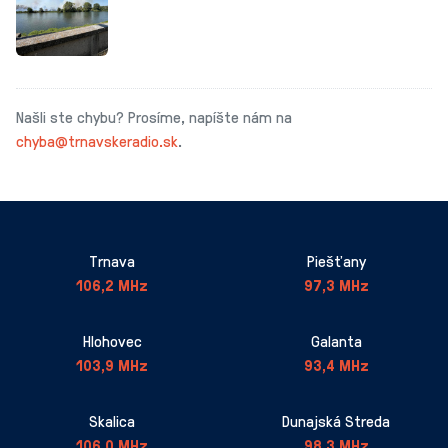
Našli ste chybu? Prosíme, napíšte nám na
chyba@trnavskeradio.sk
.
Trnava
Piešťany
106,2 MHz
97,3 MHz
Hlohovec
Galanta
103,9 MHz
93,4 MHz
Skalica
Dunajská Streda
106,0 MHz
98,3 MHz