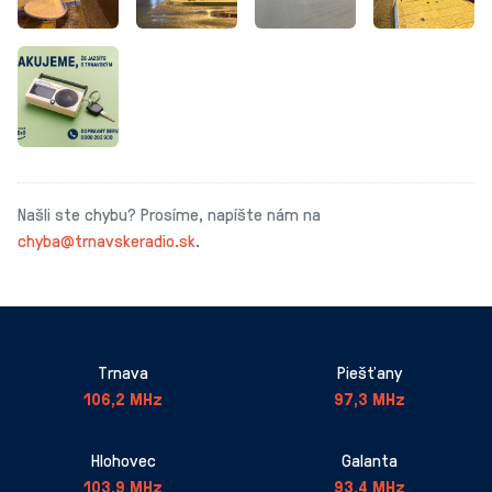
Našli ste chybu? Prosíme, napíšte nám na
chyba@trnavskeradio.sk
.
Trnava
Piešťany
106,2 MHz
97,3 MHz
Hlohovec
Galanta
103,9 MHz
93,4 MHz