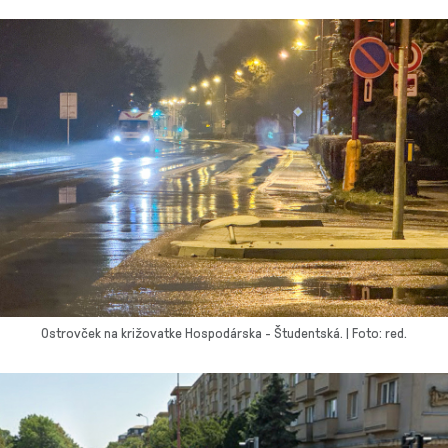
Ostrovček na križovatke Hospodárska - Študentská. | Foto: red.