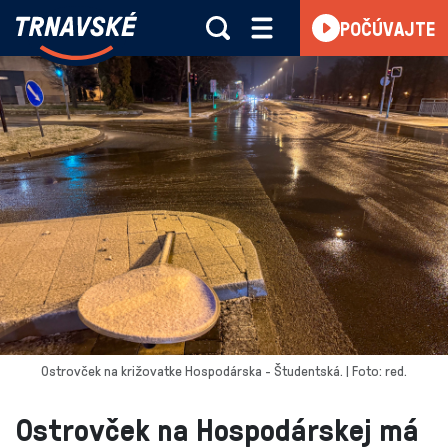
Trnavské
POČÚVAJTE
Skočiť na obsah
rádio
-
Vieme,
čo
sa
deje
v
kraji
Ostrovček na križovatke Hospodárska - Študentská. | Foto: red.
Ostrovček na Hospodárskej má