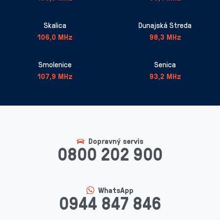
Skalica
Dunajská Streda
106,0 MHz
98,3 MHz
Smolenice
Senica
107,9 MHz
93,2 MHz
Dopravný servis
0800 202 900
WhatsApp
0944 847 846