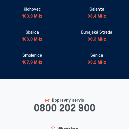
Hlohovec
Galanta
103,9 MHz
93,4 MHz
Skalica
Dunajská Streda
106,0 MHz
98,3 MHz
Smolenice
Senica
107,9 MHz
93,2 MHz
Dopravný servis
0800 202 900
WhatsApp