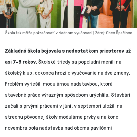
Škola tak môže pokračovať v riadnom vyučovaní | Zdroj: Obec Špačince
Základná škola bojovala s nedostatkom priestorov už
asi 7-8 rokov.
Školské triedy sa popoludní menili na
školský klub, dokonca hrozilo vyučovanie na dve zmeny.
Problém vyriešili modulárnou nadstavbou, ktorá
stavebné práce výrazným spôsobom urýchlila. Stavbári
začali s prvými prácami v júni, v septembri uložili na
strechu pôvodnej školy modulárne prvky a na konci
novembra bola nadstavba nad oboma pavilónmi