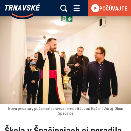
Trnavské
POČÚVAJTE
Skočiť na obsah
rádio
-
Vieme,
čo
sa
deje
v
kraji
Nové priestory požehnal správca farnosti Ľuboš Hašan | Zdroj: Obec
Špačince
Škola v Špačinciach si poradila