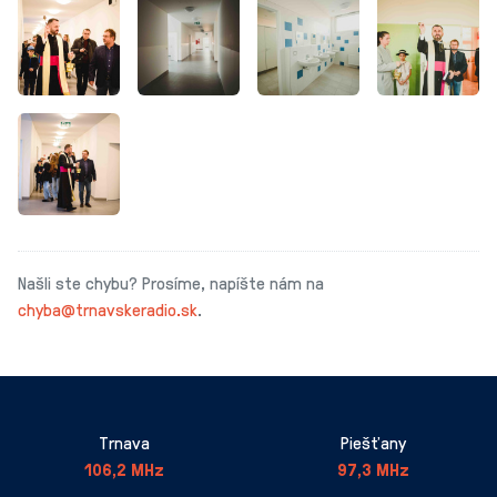
Našli ste chybu? Prosíme, napíšte nám na
chyba@trnavskeradio.sk
.
Trnava
Piešťany
106,2 MHz
97,3 MHz