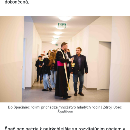
dokončená.
Do Špačiniec rokmi prichádza množstvo mladých rodín | Zdroj: Obec
Špačince
Špačince patria k najrýchlejšie sa rozvíjajúcim obciam v