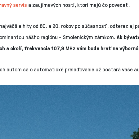
ravný servis
a zaujímavých hostí, ktorí majú čo povedať.
najväčšie hity od 80. a 90. rokov po súčasnosť, odteraz aj p
dominantou nášho regiónu - Smolenickým zámkom.
Ak bývat
ch a okolí, frekvencia 107,9 MHz vám bude hrať na výbornú
och autom sa o automatické prelaďovanie už postará vaše au