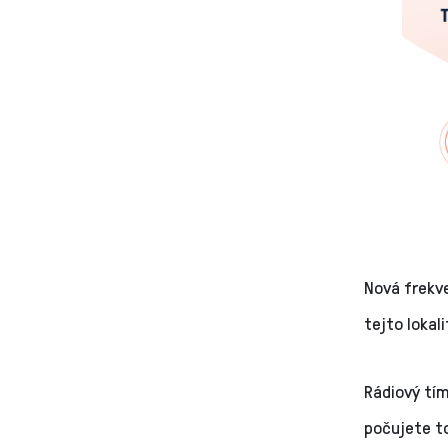
Nová frekve
tejto loka
Rádiový tím
počujete to