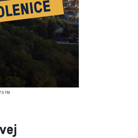
,9 FM.
vej