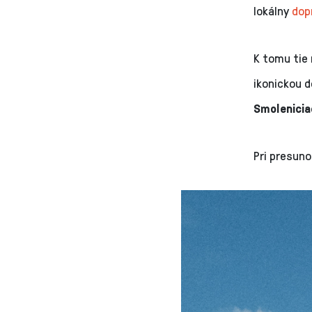
lokálny
dop
K tomu tie 
ikonickou 
Smolenicia
Pri presun