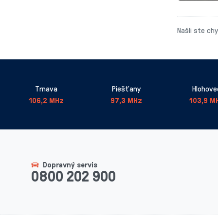
Našli ste ch
Trnava
Piešťany
Hlohove
106,2 MHz
97,3 MHz
103,9 M
Dopravný servis
0800 202 900