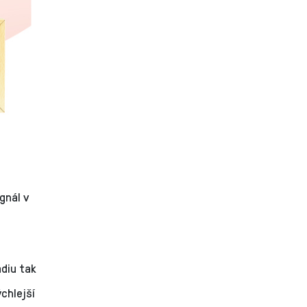
gnál v
diu tak
chlejší