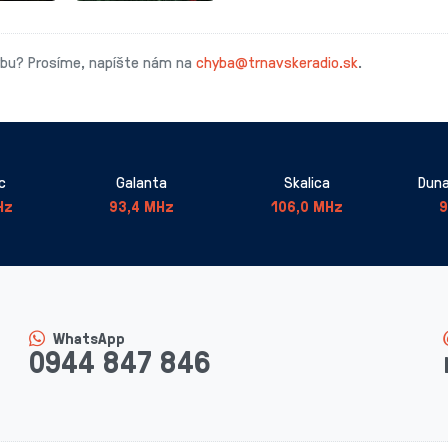
ybu? Prosíme, napíšte nám na
chyba@trnavskeradio.sk
.
c
Galanta
Skalica
Duna
Hz
93,4 MHz
106,0 MHz
9
WhatsApp
0944 847 846