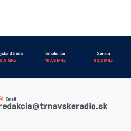
jská Streda
Smolenice
Senica
8,3 MHz
107,9 MHz
93,2 MHz
Email
redakcia@trnavskeradio.sk