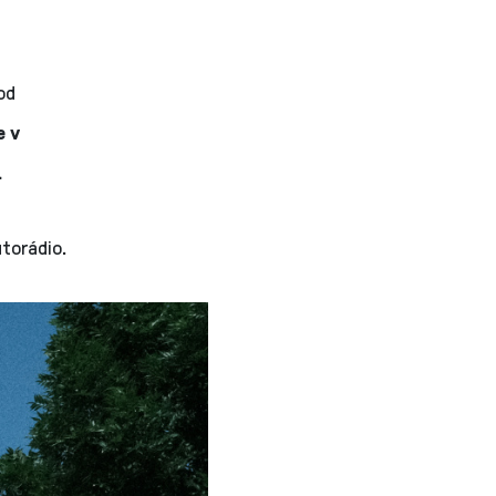
od
e v
.
torádio.