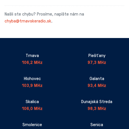
Našli ste chybu? Prosíme, napíšte nám na
chyba@trnavskeradio.sk
.
Trnava
Piešťany
106,2 MHz
97,3 MHz
Hlohovec
Galanta
103,9 MHz
93,4 MHz
Skalica
Dunajská Streda
106,0 MHz
98,3 MHz
Smolenice
Senica