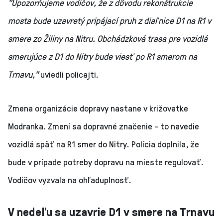
"Upozorňujeme vodičov, že z dôvodu rekonštrukcie
mosta bude uzavretý pripájací pruh z diaľnice D1 na R1 v
smere zo Žiliny na Nitru. Obchádzková trasa pre vozidlá
smerujúce z D1 do Nitry bude viesť po R1 smerom na
Trnavu,"
uviedli policajti.
Zmena organizácie dopravy nastane v križovatke
Modranka. Zmení sa dopravné značenie - to navedie
vozidlá späť na R1 smer do Nitry. Polícia doplnila, že
bude v prípade potreby dopravu na mieste regulovať.
Vodičov vyzvala na ohľaduplnosť.
V nedeľu sa uzavrie D1 v smere na Trnavu