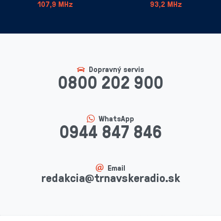
107,9 MHz
93,2 MHz
Dopravný servis
0800 202 900
WhatsApp
0944 847 846
Email
redakcia@trnavskeradio.sk