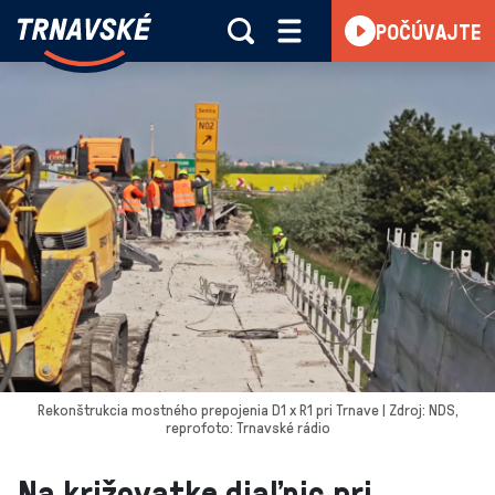
Trnavské
POČÚVAJTE
Skočiť na obsah
rádio
-
Vieme,
čo
sa
deje
v
kraji
Rekonštrukcia mostného prepojenia D1 x R1 pri Trnave | Zdroj: NDS,
reprofoto: Trnavské rádio
Na križovatke diaľnic pri