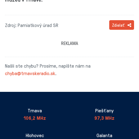
Zdroj: Pamiatkový úrad SR
Zdielať
REKLAMA
Našli ste chybu? Prosíme, napíšte nám na
chyba@trnavskeradio.sk
.
Trnava
Piešťany
106,2 MHz
97,3 MHz
Hlohovec
Galanta