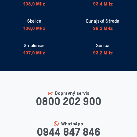
103,9 MHz
93,4 MHz
Skalica
Dunajská Streda
106,0 MHz
98,3 MHz
Smolenice
Senica
107,9 MHz
93,2 MHz
Dopravný servis
0800 202 900
WhatsApp
0944 847 846