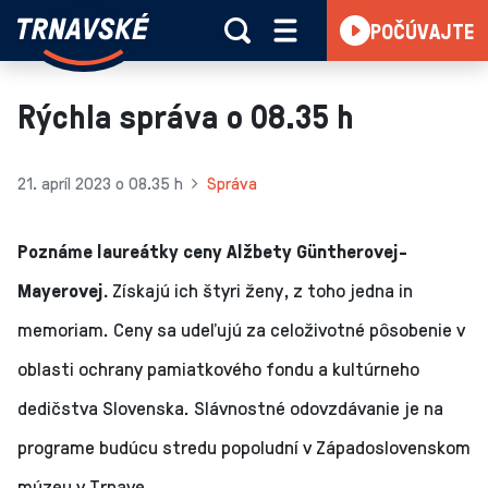
Trnavské
POČÚVAJTE
Skočiť na obsah
rádio
-
Vieme,
Rýchla správa o 08.35 h
čo
sa
deje
21. apríl 2023 o 08.35 h
Správa
v
kraji
Poznáme laureátky ceny Alžbety Güntherovej-
Mayerovej.
Získajú ich štyri ženy, z toho jedna in
memoriam. Ceny sa udeľujú za celoživotné pôsobenie v
oblasti ochrany pamiatkového fondu a kultúrneho
dedičstva Slovenska. Slávnostné odovzdávanie je na
programe budúcu stredu popoludní v Západoslovenskom
múzeu v Trnave.