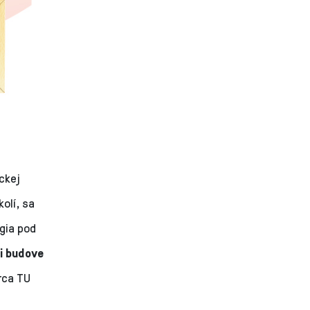
ckej
olí, sa
gia pod
ri budove
rca TU