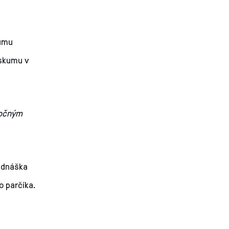
kumu
ýskumu v
točným
rednáška
o parčíka.