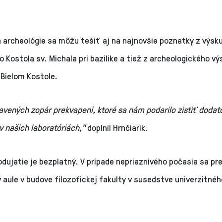
a archeológie sa môžu tešiť aj na najnovšie poznatky z výs
 Kostola sv. Michala pri bazilike a tiež z archeologického v
Bielom Kostole.
avených zopár prekvapení, ktoré sa nám podarilo zistiť doda
 našich laboratóriách,"
doplnil Hrnčiarik.
dujatie je bezplatný. V prípade nepriaznivého počasia sa p
 aule v budove filozofickej fakulty v susedstve univerzitnéh