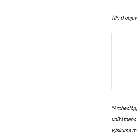
TIP: O obja
"Archeológ,
unikátneho
výskume me