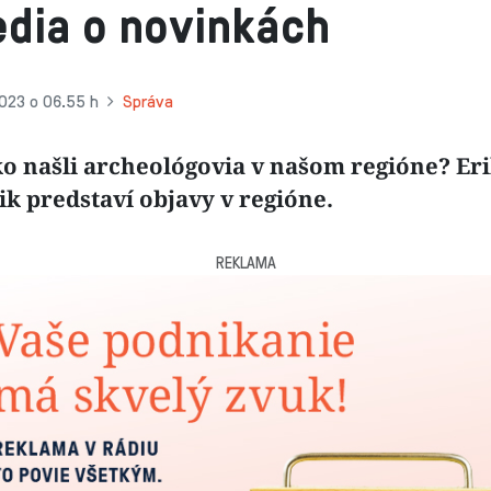
dia o novinkách
023 o 06.55 h
Správa
ko našli archeológovia v našom regióne? Er
k predstaví objavy v regióne.
REKLAMA