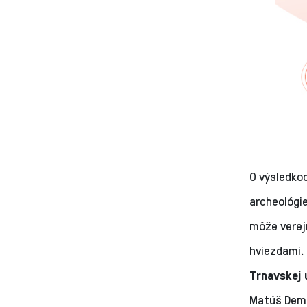
O výsledkoc
archeológie
môže verej
hviezdami.
Trnavskej 
Matúš Dem