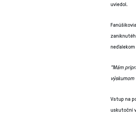
uviedol.
Fanúšikovi
zaniknutého
neďalekom 
"Mám pripr
výskumom v
Vstup na po
uskutoční v