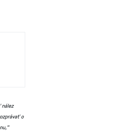
ť nález
rozprávať o
nu,"