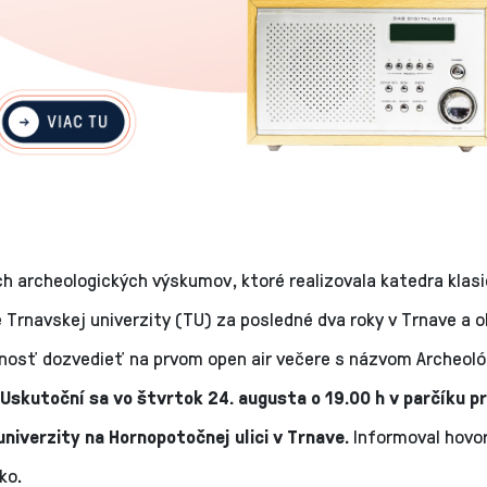
h archeologických výskumov, ktoré realizovala katedra klasi
 Trnavskej univerzity (TU) za posledné dva roky v Trnave a ok
nosť dozvedieť na prvom open air večere s názvom Archeoló
Uskutoční sa vo štvrtok 24. augusta o 19.00 h v parčíku p
univerzity na Hornopotočnej ulici v Trnave.
Informoval hovo
ko.