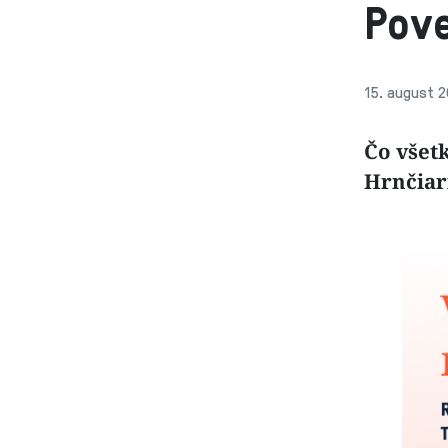
Pove
15. august 2
Čo všet
Hrnčiari