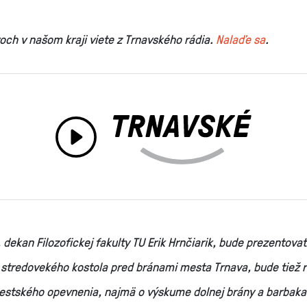
voch v našom kraji viete z Trnavského rádia.
Nalaďe sa
.
 dekan Filozofickej fakulty TU Erik Hrnčiarik, bude prezentova
 stredovekého kostola pred bránami mesta Trnava, bude tiež 
stského opevnenia, najmä o výskume dolnej brány a barbaka