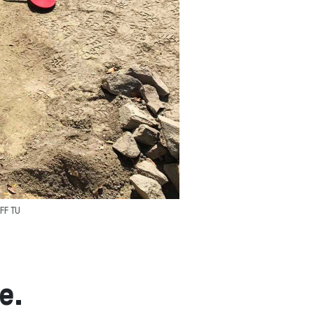
 FF TU
e.