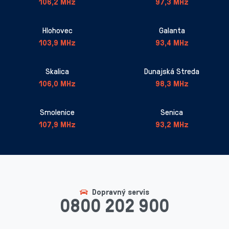
106,2 MHz
97,3 MHz
Hlohovec
Galanta
103,9 MHz
93,4 MHz
Skalica
Dunajská Streda
106,0 MHz
98,3 MHz
Smolenice
Senica
107,9 MHz
93,2 MHz
Dopravný servis
0800 202 900