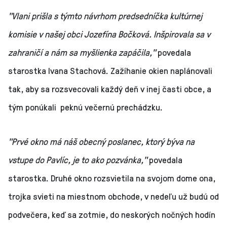
"Vlani prišla s týmto návrhom predsedníčka kultúrnej
komisie v našej obci Jozefína Bočková. Inšpirovala sa v
zahraničí a nám sa myšlienka zapáčila,"
povedala
starostka Ivana Stachová. Zažíhanie okien naplánovali
tak, aby sa rozsvecovali každý deň v inej časti obce, a
tým ponúkali peknú večernú prechádzku.
"Prvé okno má náš obecný poslanec, ktorý býva na
vstupe do Pavlíc, je to ako pozvánka,"
povedala
starostka. Druhé okno rozsvietila na svojom dome ona,
trojka svieti na miestnom obchode, v nedeľu už budú od
podvečera, keď sa zotmie, do neskorých nočných hodín