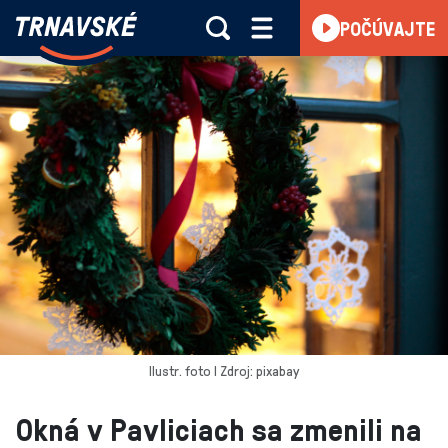
Trnavské
POČÚVAJTE
Skočiť na obsah
rádio
-
Vieme,
čo
sa
deje
v
kraji
Ilustr. foto l Zdroj: pixabay
Okná v Pavliciach sa zmenili na