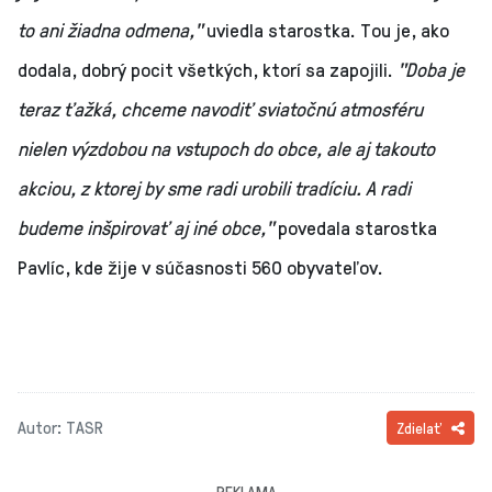
to ani žiadna odmena,"
uviedla starostka. Tou je, ako
dodala, dobrý pocit všetkých, ktorí sa zapojili.
"Doba je
teraz ťažká, chceme navodiť sviatočnú atmosféru
nielen výzdobou na vstupoch do obce, ale aj takouto
akciou, z ktorej by sme radi urobili tradíciu. A radi
budeme inšpirovať aj iné obce,"
povedala starostka
Pavlíc, kde žije v súčasnosti 560 obyvateľov.
Autor: TASR
Zdielať
REKLAMA