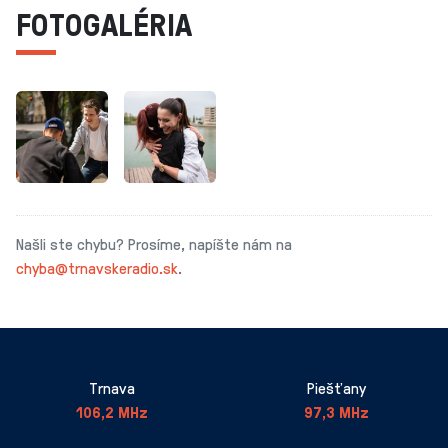
FOTOGALÉRIA
Našli ste chybu? Prosíme, napíšte nám na
chyba@trnavskeradio.sk
.
Trnava
Piešťany
106,2 MHz
97,3 MHz