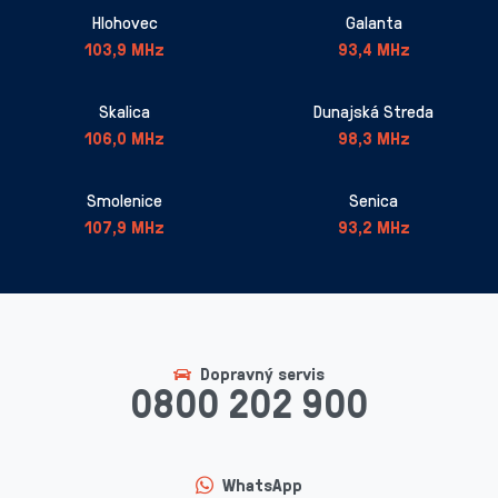
Hlohovec
Galanta
103,9 MHz
93,4 MHz
Skalica
Dunajská Streda
106,0 MHz
98,3 MHz
Smolenice
Senica
107,9 MHz
93,2 MHz
Dopravný servis
0800 202 900
WhatsApp