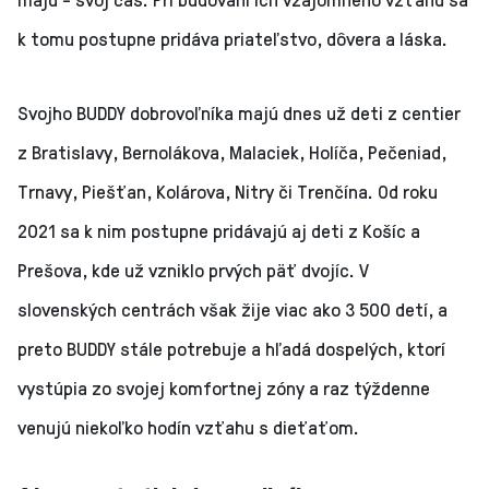
k tomu postupne pridáva priateľstvo, dôvera a láska.
Svojho BUDDY dobrovoľníka majú dnes už deti z centier
z Bratislavy, Bernolákova, Malaciek, Holíča, Pečeniad,
Trnavy, Piešťan, Kolárova, Nitry či Trenčína. Od roku
2021 sa k nim postupne pridávajú aj deti z Košíc a
Prešova, kde už vzniklo prvých päť dvojíc. V
slovenských centrách však žije viac ako 3 500 detí, a
preto BUDDY stále potrebuje a hľadá dospelých, ktorí
vystúpia zo svojej komfortnej zóny a raz týždenne
venujú niekoľko hodín vzťahu s dieťaťom.