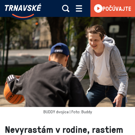
Trnavské
POČÚVAJTE
Skočiť na obsah
rádio
-
Vieme,
čo
sa
deje
v
kraji
BUDDY dvojica | Foto: Buddy
Nevyrastám v rodine, rastiem