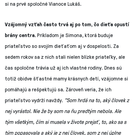
si na prvé spoločné Vianoce Lukáš.
Vzájomný vzťah často trvá aj po tom, čo dieťa opustí
brány centra.
Príkladom je Simona, ktorá buduje
priateľstvo so svojím dieťaťom aj v dospelosti. Za
sedem rokov sa z nich stali nielen blízke priateľky, ale
čas spoločne trávia už aj ich vlastné rodiny.
Dnes sú
totiž obidve šťastné mamy krásnych detí, vzájomne si
pomáhajú a rešpektujú sa. Zároveň veria, že ich
priateľstvo vydrží navždy.
"Som hrdá na to, aký človek z
nej vyrástol. Nie že by som na ňu predtým nebola. Ale
tým všetkým, čím si musela v živote prejsť, to, ako sa s
tým popasovala a aký je z nej človek, som z nej úplne