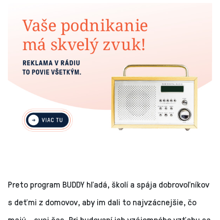
Preto program BUDDY hľadá, školí a spája dobrovoľníkov
s deťmi z domovov, aby im dali to najvzácnejšie, čo
majú - svoj čas. Pri budovaní ich vzájomného vzťahu sa