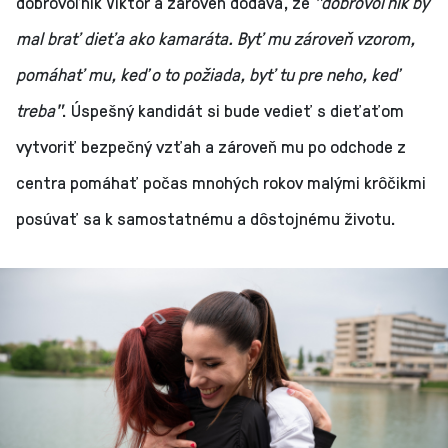
dobrovoľník Viktor a zároveň dodáva, že
"dobrovoľník by
mal brať dieťa ako kamaráta. Byť mu zároveň vzorom,
pomáhať mu, keď o to požiada, byť tu pre neho, keď
treba"
.
Úspešný kandidát si bude vedieť s dieťaťom
vytvoriť bezpečný vzťah a zároveň mu po odchode z
centra pomáhať počas mnohých rokov malými krôčikmi
posúvať sa k samostatnému a dôstojnému životu.