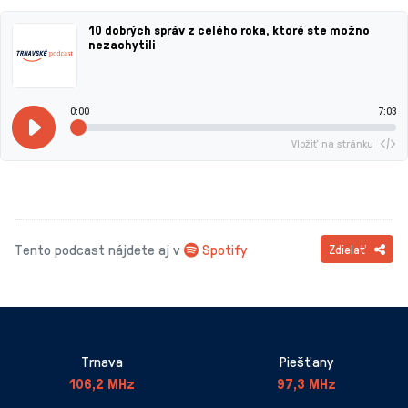
10 dobrých správ z celého roka, ktoré ste možno
nezachytili
0:00
7:03
Vložiť na stránku
Tento podcast nájdete aj v
Spotify
Zdielať
Trnava
Piešťany
106,2 MHz
97,3 MHz