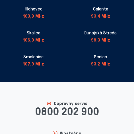
Hlohovec
Galanta
103,9 MHz
93,4 MHz
Skalica
Dunajská Streda
106,0 MHz
98,3 MHz
Smolenice
Senica
107,9 MHz
93,2 MHz
Dopravný servis
0800 202 900
WhatsApp