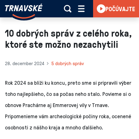
Trnavské
POČÚVAJTE
Skočiť na obsah
rádio
-
Vieme,
10 dobrých správ z celého roka,
čo
ktoré ste možno nezachytili
sa
deje
v
28. december 2024
5 dobrých správ
kraji
Rok 2024 sa blíži ku koncu, preto sme si pripravili výber
toho najlepšieho, čo sa počas neho stalo. Povieme si o
obnove Prachárne aj Emmerovej vily v Trnave.
Pripomenieme vám archeologické počiny roka, ocenené
osobnosti z nášho kraja a mnoho ďalšieho.