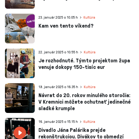
23. január 2025 o 10.05 h
Kultúra
Kam ven tento víkend?
22. január 2025 o 10.55 h
Kultúra
Je rozhodnuté. Týmto projektom župa
venuje dokopy 150-tisíc eur
19. január 2025 o 16.35 h
Kultúra
Návrat do 20. rokov minulého storočia:
V Kremnici môžete ochutnať jedinečné
sladké krumple
16. január 2025 o 15.15 h
Kultúra
Divadlo Jána Palárika prejde
rekonštrukciou. Divákov to obmedzí