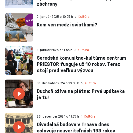
záchrany
2. január 2025 o 10.05 h
Kultúra
Kam ven medzi sviatkami?
1. január 2025 o 11.55 h
Kultúra
Seredské komunitno-kultúrne centrum
PRIESTOR funguje už 10 rokov. Teraz
stojí pred veľkou výzvou
30. december 2024 o 16.00 h
Kultúra
Duchoň ožíva na plátne: Prvá upútavka
je tu!
26. december 2024 o 11.35 h
Kultúra
Divadelná budova v Trnave dnes
oslavuje neuveriteľných 193 rokov