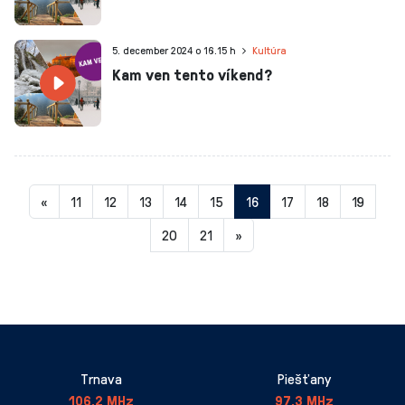
5. december 2024 o 16.15 h
Kultúra
Kam ven tento víkend?
Aktuálna
«
11
12
13
14
15
16
17
18
19
stránka
20
21
»
16
Trnava
Piešťany
106,2 MHz
97,3 MHz