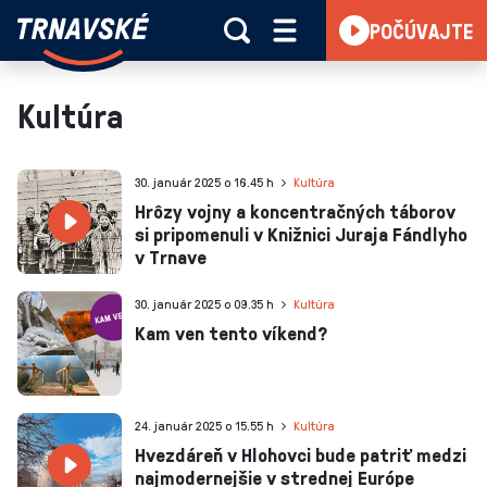
Trnavské
POČÚVAJTE
Skočiť na obsah
rádio
-
Vieme,
Kultúra
čo
sa
deje
30. január 2025 o 16.45 h
Kultúra
v
Hrôzy vojny a koncentračných táborov
si pripomenuli v Knižnici Juraja Fándlyho
kraji
v Trnave
30. január 2025 o 09.35 h
Kultúra
Kam ven tento víkend?
24. január 2025 o 15.55 h
Kultúra
Hvezdáreň v Hlohovci bude patriť medzi
najmodernejšie v strednej Európe