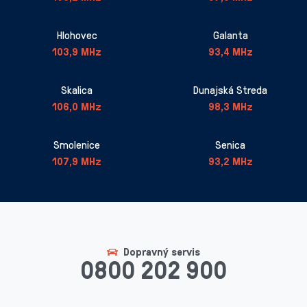
Hlohovec
Galanta
103,9 MHz
93,4 MHz
Skalica
Dunajská Streda
106,0 MHz
98,3 MHz
Smolenice
Senica
107,9 MHz
93,2 MHz
Dopravný servis
0800 202 900