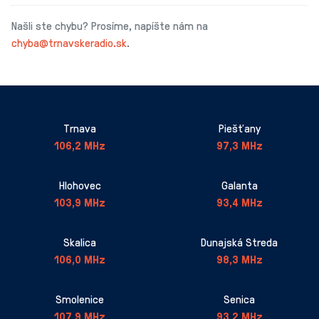
Našli ste chybu? Prosíme, napíšte nám na
chyba@trnavskeradio.sk
.
Trnava
Piešťany
106,2 MHz
97,3 MHz
Hlohovec
Galanta
103,9 MHz
93,4 MHz
Skalica
Dunajská Streda
106,0 MHz
98,3 MHz
Smolenice
Senica
107,9 MHz
93,2 MHz