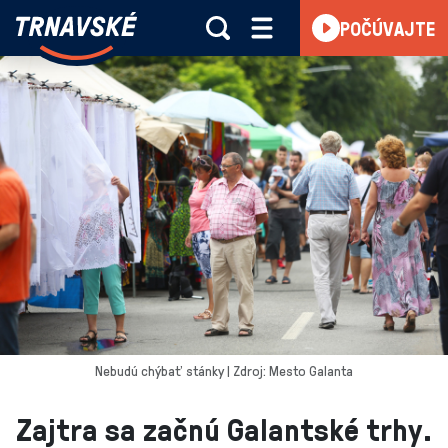
Trnavské
POČÚVAJTE
Skočiť na obsah
rádio
-
Vieme,
čo
sa
deje
v
kraji
Nebudú chýbať stánky | Zdroj: Mesto Galanta
Zajtra sa začnú Galantské trhy.