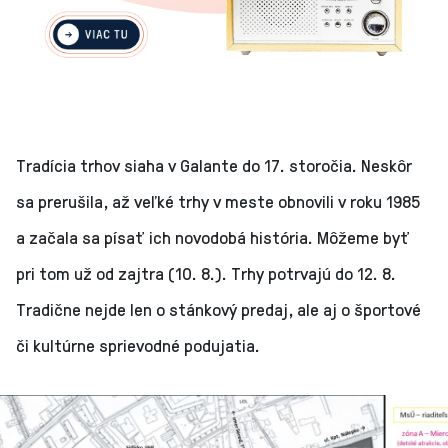
Tradícia trhov siaha v Galante do 17. storočia. Neskôr
sa prerušila, až veľké trhy v meste obnovili v roku 1985
a začala sa písať ich novodobá história. Môžeme byť
pri tom už od zajtra (10. 8.). Trhy potrvajú do 12. 8.
Tradične nejde len o stánkový predaj, ale aj o športové
či kultúrne sprievodné podujatia.